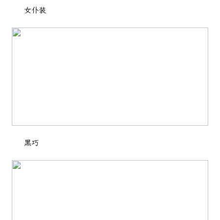
女仆装
黑巧