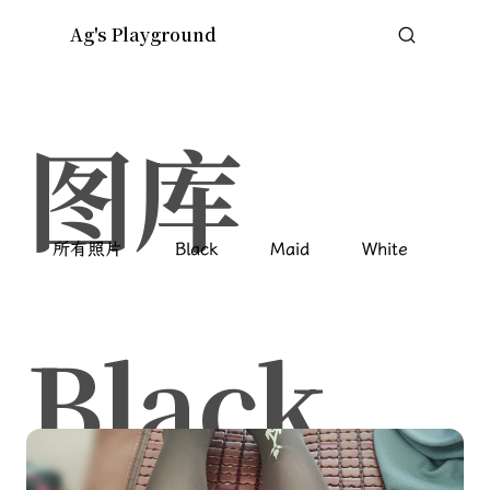
Ag's Playground
Skip to content
图库
所有照片
Black
Maid
White
Black