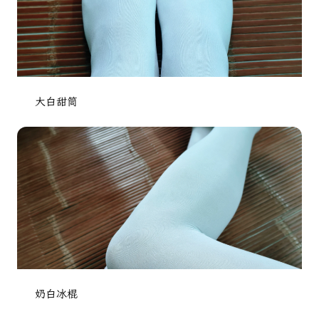
大白甜筒
奶白冰棍